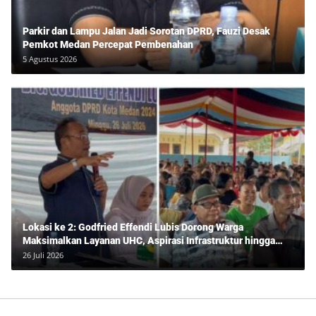
Parkir dan Lampu Jalan Jadi Sorotan DPRD, Fauzi Desak
Pemkot Medan Percepat Pembenahan
5 Agustus 2026
Lokasi ke 2: Godfried Effendi Lubis Dorong Warga
Maksimalkan Layanan UHC, Aspirasi Infrastruktur hingga
Pendidikan Mengemuka dalam Reses Medan Amplas
26 Juli 2026