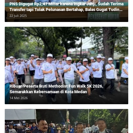
PNS Digugat Rp2,47 Miliar karena Ingkar Janji, Sudah Terima
Transfer tapi Tolak Pelunasan Bertahap, Balas Gugat Tuding
Lawan Tipu Rp850 Juta
22 Juli 2025
Ribuan Peserta Ikuti Methodist Fun Walk 5K 2026,
Semarakkan Kebersamaan di Kota Medan
14 Mei 2026