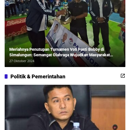
Meriahnya Penutupan Turnamen Voli Pasti Bobby di
Simalungun: Semangat Olahraga Wujudkan Masyarakat
Sehat Bersama Erwan Rozadi dan Ribuan Penonton!
27 Oktober 2024
Politik & Pemerintahan