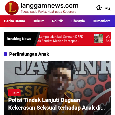
Langsung
ke
konten
Berita Utama
Hukum
Politik
Lifestyle
Humaniora
Parkir dan Lampu Jalan Jadi Sorotan DPRD,
Warga Pertanyaka
Breaking News
Fauzi Desak Pemkot Medan Percepat
Rp397 Juta, Pengg
Pembenahan
Desakan Audit La
Perlindungan Anak
Hukum
Polisi Tindak Lanjuti Dugaan
Kekerasan Seksual terhadap Anak di