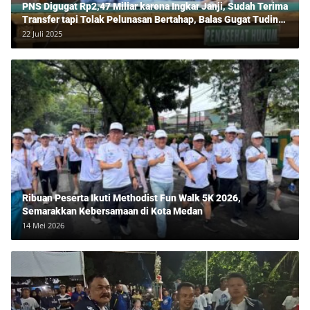
PNS Digugat Rp2,47 Miliar karena Ingkar Janji, Sudah Terima
Transfer tapi Tolak Pelunasan Bertahap, Balas Gugat Tuding
Lawan Tipu Rp850 Juta
22 Juli 2025
Ribuan Peserta Ikuti Methodist Fun Walk 5K 2026,
Semarakkan Kebersamaan di Kota Medan
14 Mei 2026