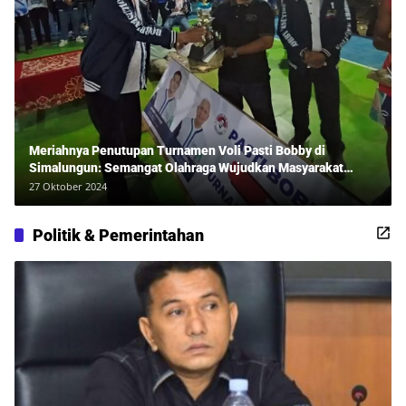
Meriahnya Penutupan Turnamen Voli Pasti Bobby di
Simalungun: Semangat Olahraga Wujudkan Masyarakat
Sehat Bersama Erwan Rozadi dan Ribuan Penonton!
27 Oktober 2024
Politik & Pemerintahan