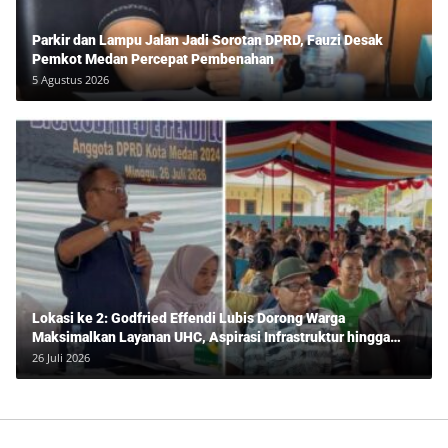
Parkir dan Lampu Jalan Jadi Sorotan DPRD, Fauzi Desak
Pemkot Medan Percepat Pembenahan
5 Agustus 2026
Lokasi ke 2: Godfried Effendi Lubis Dorong Warga
Maksimalkan Layanan UHC, Aspirasi Infrastruktur hingga
Pendidikan Mengemuka dalam Reses Medan Amplas
26 Juli 2026