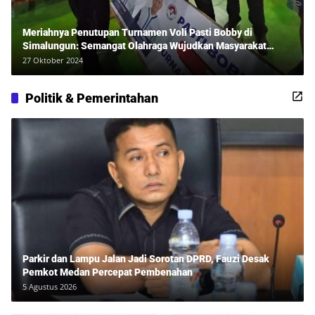
Meriahnya Penutupan Turnamen Voli Pasti Bobby di
Simalungun: Semangat Olahraga Wujudkan Masyarakat
Sehat Bersama Erwan Rozadi dan Ribuan Penonton!
27 Oktober 2024
Politik & Pemerintahan
Parkir dan Lampu Jalan Jadi Sorotan DPRD, Fauzi Desak
Pemkot Medan Percepat Pembenahan
5 Agustus 2026