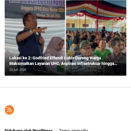
Lokasi ke 2: Godfried Effendi Lubis Dorong Warga
Maksimalkan Layanan UHC, Aspirasi Infrastruktur hingga
Pendidikan Mengemuka dalam Reses Medan Amplas
26 Juli 2026
Didukung oleh WordPress
-
Tema: wpmedia.