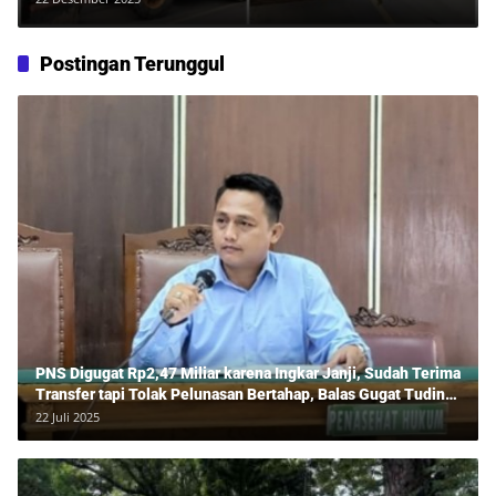
Postingan Terunggul
PNS Digugat Rp2,47 Miliar karena Ingkar Janji, Sudah Terima
Transfer tapi Tolak Pelunasan Bertahap, Balas Gugat Tuding
Lawan Tipu Rp850 Juta
22 Juli 2025