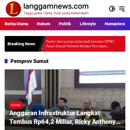
Langsung
ke
konten
Berita Utama
Hukum
Politik
Lifestyle
Humaniora
kara
Parkir dan Lampu Jalan Jadi Sorotan DPRD,
Warga 
Breaking News
al
Fauzi Desak Pemkot Medan Percepat
Rp397 
Pembenahan
Desaka
Pemprov Sumut
Politik
Anggaran Infrastruktur Langkat
Tembus Rp64,2 Miliar, Ricky Anthony