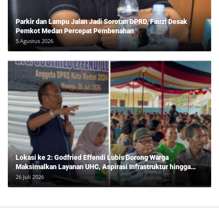
Parkir dan Lampu Jalan Jadi Sorotan DPRD, Fauzi Desak
Pemkot Medan Percepat Pembenahan
5 Agustus 2026
Lokasi ke 2: Godfried Effendi Lubis Dorong Warga
Maksimalkan Layanan UHC, Aspirasi Infrastruktur hingga
Pendidikan Mengemuka dalam Reses Medan Amplas
26 Juli 2026