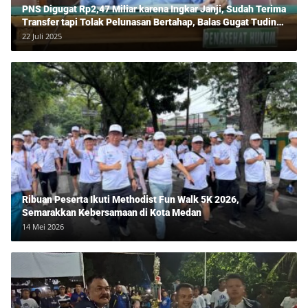
PNS Digugat Rp2,47 Miliar karena Ingkar Janji, Sudah Terima
Transfer tapi Tolak Pelunasan Bertahap, Balas Gugat Tuding
Lawan Tipu Rp850 Juta
22 Juli 2025
Ribuan Peserta Ikuti Methodist Fun Walk 5K 2026,
Semarakkan Kebersamaan di Kota Medan
14 Mei 2026