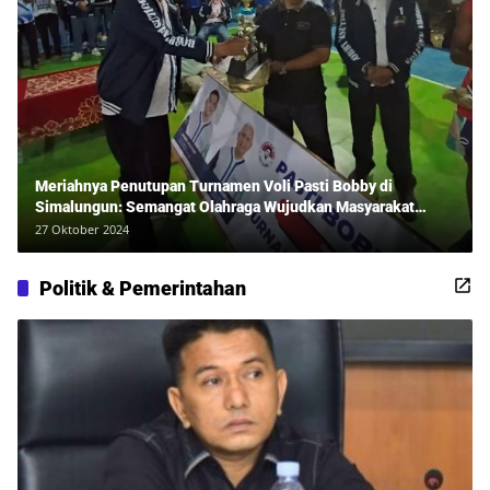
Meriahnya Penutupan Turnamen Voli Pasti Bobby di
Simalungun: Semangat Olahraga Wujudkan Masyarakat
Sehat Bersama Erwan Rozadi dan Ribuan Penonton!
27 Oktober 2024
Politik & Pemerintahan