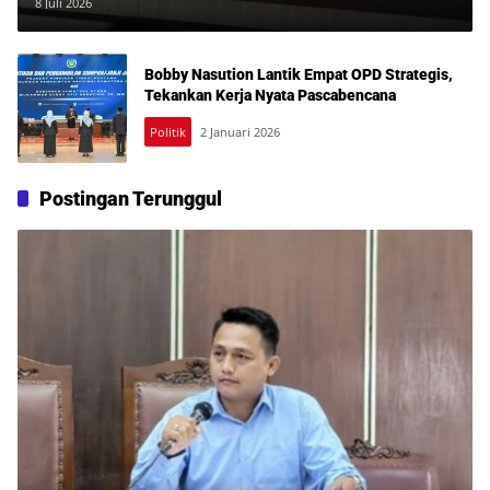
Beberkan Prioritas Pembangunan
8 Juli 2026
Tahun 2026
Bobby Nasution Lantik Empat OPD Strategis,
Tekankan Kerja Nyata Pascabencana
Politik
2 Januari 2026
Postingan Terunggul