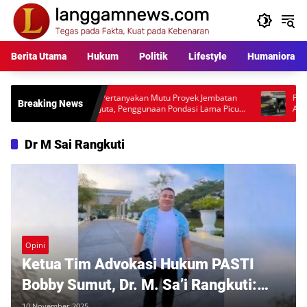
Langsung
ke
konten
Berita Utama
Hukum
Politik
Lifestyle
Humaniora
Warga Pertanyakan Mutu Proyek Jembatan
Polisi Masih Buk
Breaking News
Rp397 Juta, Penggunaan Pondasi Lama Picu
Anggota Polri 
Desakan Audit Lapangan
Mengarah ke Bu
Dr M Sai Rangkuti
Opini
Ketua Tim Advokasi Hukum PASTI
Bobby Sumut, Dr. M. Sa’i Rangkuti:
Pahlawan Sejati Adalah Mereka yang
10 November 2025