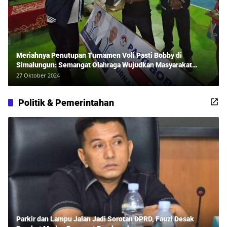
Meriahnya Penutupan Turnamen Voli Pasti Bobby di
Simalungun: Semangat Olahraga Wujudkan Masyarakat
Sehat Bersama Erwan Rozadi dan Ribuan Penonton!
27 Oktober 2024
Politik & Pemerintahan
Parkir dan Lampu Jalan Jadi Sorotan DPRD, Fauzi Desak