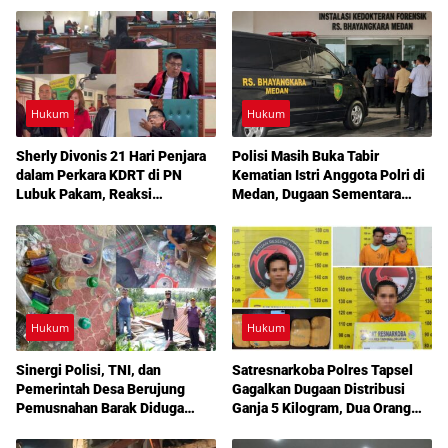
Hukum
Hukum
Sherly Divonis 21 Hari Penjara
Polisi Masih Buka Tabir
dalam Perkara KDRT di PN
Kematian Istri Anggota Polri di
Lubuk Pakam, Reaksi
Medan, Dugaan Sementara
Emosional hingga Rencana
Mengarah ke Bunuh Diri
Banding Jadi Sorotan
Hukum
Hukum
Sinergi Polisi, TNI, dan
Satresnarkoba Polres Tapsel
Pemerintah Desa Berujung
Gagalkan Dugaan Distribusi
Pemusnahan Barak Diduga
Ganja 5 Kilogram, Dua Orang
Lokasi Narkoba di Deli Serdang
Diperiksa