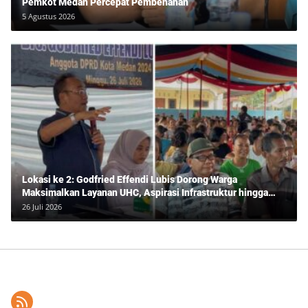
Pemkot Medan Percepat Pembenahan
5 Agustus 2026
Lokasi ke 2: Godfried Effendi Lubis Dorong Warga
Maksimalkan Layanan UHC, Aspirasi Infrastruktur hingga
Pendidikan Mengemuka dalam Reses Medan Amplas
26 Juli 2026