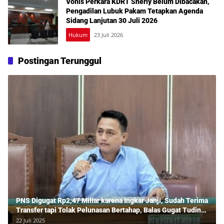
Vonis Perkara KDRT Sherly Belum Dibacakan,
Pengadilan Lubuk Pakam Tetapkan Agenda
Sidang Lanjutan 30 Juli 2026
Hukum
23 Juli 2026
Postingan Terunggul
PNS Digugat Rp2,47 Miliar karena Ingkar Janji, Sudah Terima
Transfer tapi Tolak Pelunasan Bertahap, Balas Gugat Tuding
Lawan Tipu Rp850 Juta
22 Juli 2025