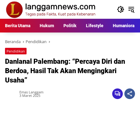
Langsung
ke
konten
Berita Utama
Hukum
Politik
Lifestyle
Humaniora
Beranda
Pendidikan
Pendidikan
Danlanal Palembang: “Percaya Diri dan
Berdoa, Hasil Tak Akan Mengingkari
Usaha”
Emas Langgam
3 Maret 2025