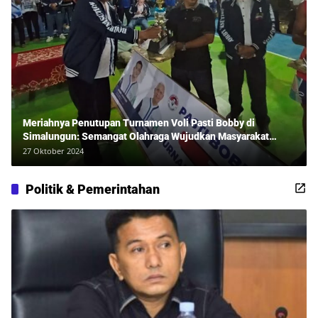
Meriahnya Penutupan Turnamen Voli Pasti Bobby di
Simalungun: Semangat Olahraga Wujudkan Masyarakat
Sehat Bersama Erwan Rozadi dan Ribuan Penonton!
27 Oktober 2024
Politik & Pemerintahan