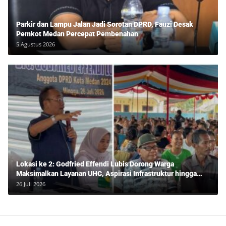
Parkir dan Lampu Jalan Jadi Sorotan DPRD, Fauzi Desak
Pemkot Medan Percepat Pembenahan
5 Agustus 2026
Lokasi ke 2: Godfried Effendi Lubis Dorong Warga
Maksimalkan Layanan UHC, Aspirasi Infrastruktur hingga
Pendidikan Mengemuka dalam Reses Medan Amplas
26 Juli 2026