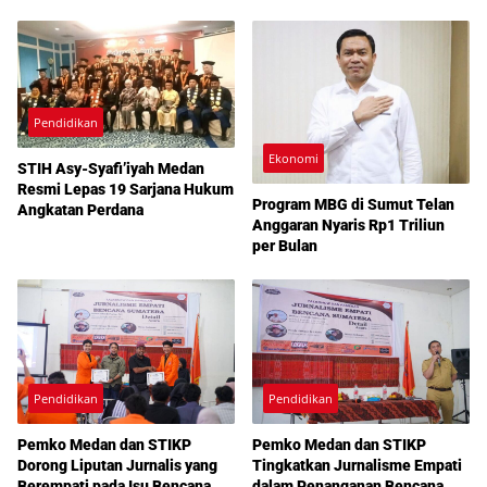
Pendidikan
Ekonomi
STIH Asy-Syafi’iyah Medan
Resmi Lepas 19 Sarjana Hukum
Program MBG di Sumut Telan
Angkatan Perdana
Anggaran Nyaris Rp1 Triliun
per Bulan
Pendidikan
Pendidikan
Pemko Medan dan STIKP
Pemko Medan dan STIKP
Dorong Liputan Jurnalis yang
Tingkatkan Jurnalisme Empati
Berempati pada Isu Bencana
dalam Penanganan Bencana