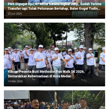
PNS Digugat Rp2,47 Miliar karena Ingkar Janji, Sudah Terima
Transfer tapi Tolak Pelunasan Bertahap, Balas Gugat Tuding
Lawan Tipu Rp850 Juta
22 Juli 2025
Ribuan Peserta Ikuti Methodist Fun Walk 5K 2026,
Semarakkan Kebersamaan di Kota Medan
14 Mei 2026