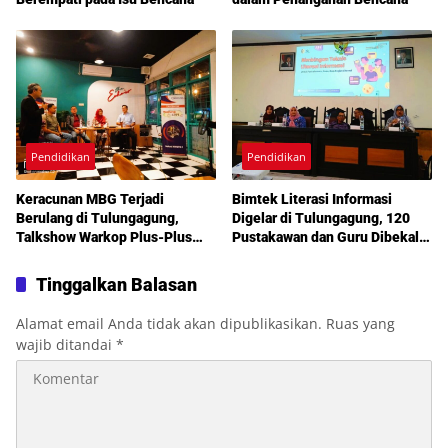
Pendidikan
Pendidikan
Keracunan MBG Terjadi
Bimtek Literasi Informasi
Berulang di Tulungagung,
Digelar di Tulungagung, 120
Talkshow Warkop Plus-Plus
Pustakawan dan Guru Dibekali
Bedah Akar Masalah dan
Sikap Kritis di Era Digital
Pengawasan
Tinggalkan Balasan
Alamat email Anda tidak akan dipublikasikan.
Ruas yang
wajib ditandai
*