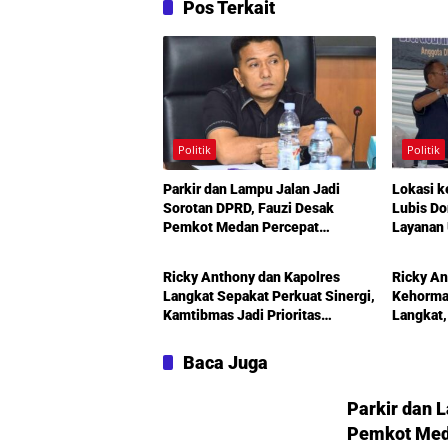
Pos Terkait
Politik
Politik
Parkir dan Lampu Jalan Jadi
Lokasi k
Sorotan DPRD, Fauzi Desak
Lubis D
Pemkot Medan Percepat
Layanan 
Politik
Politik
Pembenahan
Infrastr
Mengemu
Ricky Anthony dan Kapolres
Ricky An
Amplas
Langkat Sepakat Perkuat Sinergi,
Kehormat
Kamtibmas Jadi Prioritas
Langkat,
Bersama
Pembang
Diperkua
Baca Juga
Parkir dan 
Pemkot Med