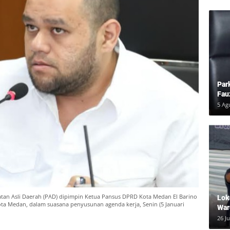
Par
Fau
Pem
5 Ag
an Asli Daerah (PAD) dipimpin Ketua Pansus DPRD Kota Medan El Barino
Lok
ta Medan, dalam suasana penyusunan agenda kerja, Senin (5 Januari
War
Inf
26 Ju
dal