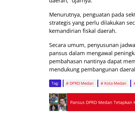
daerah,” ujarnya.
Menurutnya, penguatan pada sekt
strategis yang perlu dilakukan s
kemandirian fiskal daerah.
Secara umum, penyusunan jadwal 
pansus dalam mengawal peningka
pembahasan nantinya dapat mem
mendukung pembangunan daera
Tag:
DPRD Medan
Kota Medan
Pansus DPRD Medan Tetapkan Ke