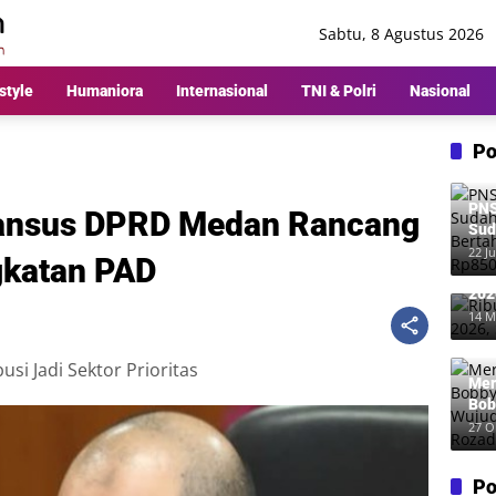
Sabtu, 8 Agustus 2026
style
Humaniora
Internasional
TNI & Polri
Nasional
Po
PNS
Pansus DPRD Medan Rancang
Sud
Ber
22 Ju
gkatan PAD
Rp8
Rib
202
Me
14 M
usi Jadi Sektor Prioritas
Mer
Bob
Wuj
27 O
Roz
Po