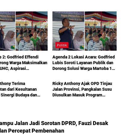
Politik
e 2: Godfried Effendi
Agenda 2 Lokasi Acara: Godfried
orong Warga Maksimalkan
Lubis Soroti Layanan Publik dan
UHC, Aspirasi
Dorong Solusi Warga Martoba 1
Politik
uktur hingga Pendidikan
Melalui Reses DPRD Medan
ka dalam Reses Medan
thony Terima
Ricky Anthony Ajak OPD Tinjau
an dari Kesultanan
Jalan Provinsi, Pangkalan Susu
 Sinergi Budaya dan
Diusulkan Masuk Program
unan Semakin
Perbaikan 2027
t
Lampu Jalan Jadi Sorotan DPRD, Fauzi Desak
an Percepat Pembenahan