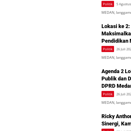
Politik
5 Agustus
MEDAN, langgamn
Lokasi ke 2:
Maksimalkan
Pendidikan
Politik
26 Juli 20
MEDAN, langgamne
Agenda 2 Lo
Publik dan 
DPRD Meda
Politik
26 Juli 20
MEDAN, langgamne
Ricky Antho
Sinergi, Ka