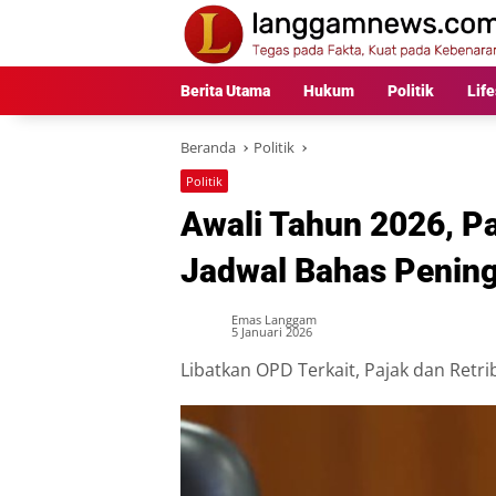
Langsung
ke
konten
Berita Utama
Hukum
Politik
Life
Beranda
Politik
Politik
Awali Tahun 2026, 
Jadwal Bahas Penin
Emas Langgam
5 Januari 2026
Libatkan OPD Terkait, Pajak dan Retrib