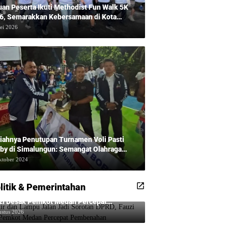
uan Peserta Ikuti Methodist Fun Walk 5K
6, Semarakkan Kebersamaan di Kota
dan
ei 2026
iahnya Penutupan Turnamen Voli Pasti
by di Simalungun: Semangat Olahraga
udkan Masyarakat Sehat Bersama Erwan
ktober 2024
adi dan Ribuan Penonton!
litik & Pemerintahan
kir dan Lampu Jalan Jadi Sorotan DPRD,
zi Desak Pemkot Medan Percepat
benahan
ustus 2026