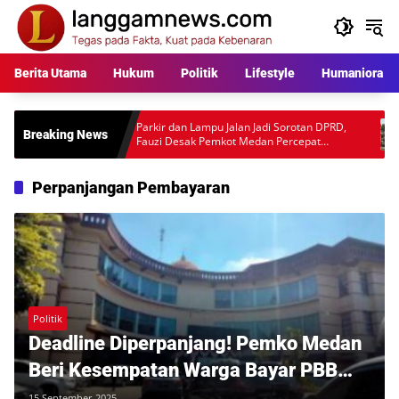
Langsung
ke
konten
Berita Utama
Hukum
Politik
Lifestyle
Humaniora
kara
Parkir dan Lampu Jalan Jadi Sorotan DPRD,
Warga P
Breaking News
l
Fauzi Desak Pemkot Medan Percepat
Rp397 J
Pembenahan
Desakan
Perpanjangan Pembayaran
Politik
Deadline Diperpanjang! Pemko Medan
Beri Kesempatan Warga Bayar PBB
hingga 30 September 2025
15 September 2025