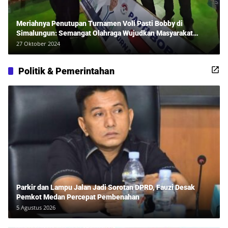
Meriahnya Penutupan Turnamen Voli Pasti Bobby di
Simalungun: Semangat Olahraga Wujudkan Masyarakat
Sehat Bersama Erwan Rozadi dan Ribuan Penonton!
27 Oktober 2024
Politik & Pemerintahan
Parkir dan Lampu Jalan Jadi Sorotan DPRD, Fauzi Desak
Pemkot Medan Percepat Pembenahan
5 Agustus 2026