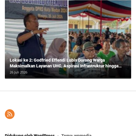
Lokasi ke 2: Godfried Effendi Lubis Dorong Warga
Maksimalkan Layanan UHC, Aspirasi Infrastruktur hingga
Pendidikan Mengemuka dalam Reses Medan Amplas
26 Juli 2026
Didukung oleh WordPress
-
Tema: wpmedia.