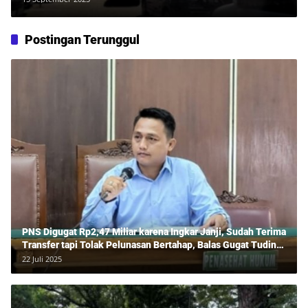
Postingan Terunggul
PNS Digugat Rp2,47 Miliar karena Ingkar Janji, Sudah Terima
Transfer tapi Tolak Pelunasan Bertahap, Balas Gugat Tuding
Lawan Tipu Rp850 Juta
22 Juli 2025