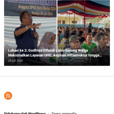
Lokasi ke 2: Godfried Effendi Lubis Dorong Warga
Maksimalkan Layanan UHC, Aspirasi Infrastruktur hingga
Pendidikan Mengemuka dalam Reses Medan Amplas
26 Juli 2026
Didukung oleh WordPress
-
Tema: wpmedia.