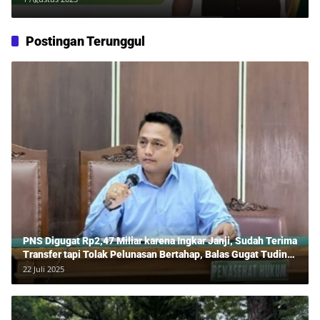
Postingan Terunggul
PNS Digugat Rp2,47 Miliar karena Ingkar Janji, Sudah Terima
Transfer tapi Tolak Pelunasan Bertahap, Balas Gugat Tuding
Lawan Tipu Rp850 Juta
22 Juli 2025