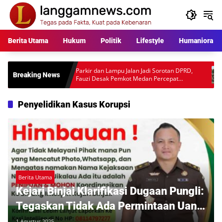
Langsung
ke
konten
Berita Utama
Hukum
Politik
Lifestyle
Humaniora
ara
Parkir dan Lampu Jalan Jadi Sorotan DPRD,
Warga P
Breaking News
l
Fauzi Desak Pemkot Medan Percepat
Rp397 J
Pembenahan
Desakan
Penyelidikan Kasus Korupsi
Berita Utama
Kejari Binjai Klarifikasi Dugaan Pungli:
Tegaskan Tidak Ada Permintaan Uang
dari Jaksa
1 Agustus 2025