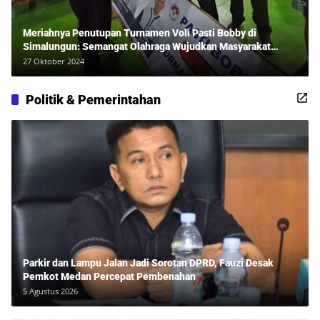
Meriahnya Penutupan Turnamen Voli Pasti Bobby di
Simalungun: Semangat Olahraga Wujudkan Masyarakat
Sehat Bersama Erwan Rozadi dan Ribuan Penonton!
27 Oktober 2024
Politik & Pemerintahan
Parkir dan Lampu Jalan Jadi Sorotan DPRD, Fauzi Desak
Pemkot Medan Percepat Pembenahan
5 Agustus 2026