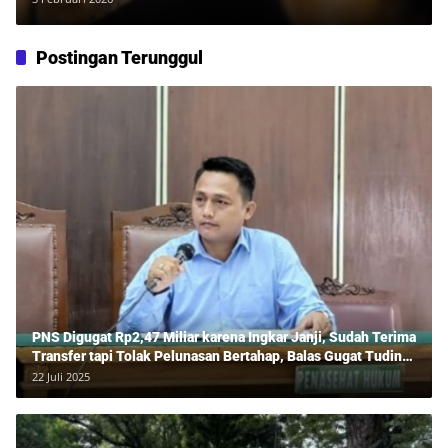
Postingan Terunggul
PNS Digugat Rp2,47 Miliar karena Ingkar Janji, Sudah Terima
Transfer tapi Tolak Pelunasan Bertahap, Balas Gugat Tuding
Lawan Tipu Rp850 Juta
22 Juli 2025