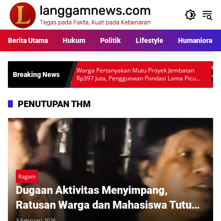
Langsung
ke
konten
Berita Utama
Hukum
Politik
Lifestyle
Humaniora
,
Warga Pertanyakan Mutu Proyek Jembatan
Polisi 
Breaking News
Rp397 Juta, Penggunaan Pondasi Lama Picu
Anggot
Desakan Audit Lapangan
Mengar
PENUTUPAN THM
Ragam
Dugaan Aktivitas Menyimpang,
Ratusan Warga dan Mahasiswa Tutup
Paksa THM New Paragon Pekanbaru
3 Februari 2026