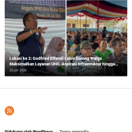
Lokasi ke 2: Godfried Effendi Lubis Dorong Warga
Maksimalkan Layanan UHC, Aspirasi Infrastruktur hingga
Pendidikan Mengemuka dalam Reses Medan Amplas
26 Juli 2026
Didukung oleh WordPress
-
Tema: wpmedia.