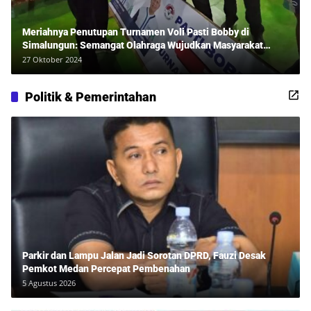
Meriahnya Penutupan Turnamen Voli Pasti Bobby di
Simalungun: Semangat Olahraga Wujudkan Masyarakat
Sehat Bersama Erwan Rozadi dan Ribuan Penonton!
27 Oktober 2024
Politik & Pemerintahan
Parkir dan Lampu Jalan Jadi Sorotan DPRD, Fauzi Desak
Pemkot Medan Percepat Pembenahan
5 Agustus 2026