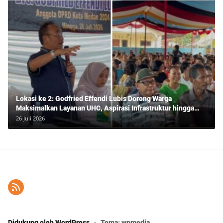
Lokasi ke 2: Godfried Effendi Lubis Dorong Warga
Maksimalkan Layanan UHC, Aspirasi Infrastruktur hingga
Pendidikan Mengemuka dalam Reses Medan Amplas
26 Juli 2026
Didukung oleh WordPress
-
Tema: wpmedia.