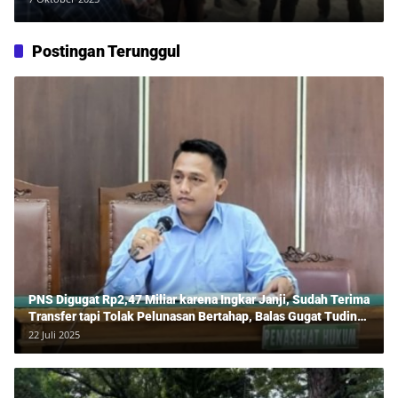
Postingan Terunggul
PNS Digugat Rp2,47 Miliar karena Ingkar Janji, Sudah Terima
Transfer tapi Tolak Pelunasan Bertahap, Balas Gugat Tuding
Lawan Tipu Rp850 Juta
22 Juli 2025