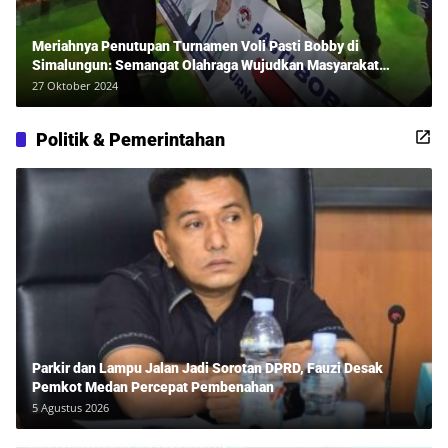
Meriahnya Penutupan Turnamen Voli Pasti Bobby di
Simalungun: Semangat Olahraga Wujudkan Masyarakat
Sehat Bersama Erwan Rozadi dan Ribuan Penonton!
27 Oktober 2024
Politik & Pemerintahan
Parkir dan Lampu Jalan Jadi Sorotan DPRD, Fauzi Desak
Pemkot Medan Percepat Pembenahan
5 Agustus 2026