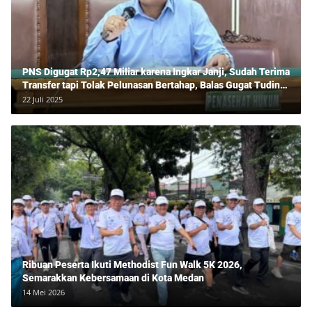
PNS Digugat Rp2,47 Miliar karena Ingkar Janji, Sudah Terima
Transfer tapi Tolak Pelunasan Bertahap, Balas Gugat Tuding
Lawan Tipu Rp850 Juta
22 Juli 2025
Ribuan Peserta Ikuti Methodist Fun Walk 5K 2026,
Semarakkan Kebersamaan di Kota Medan
14 Mei 2026