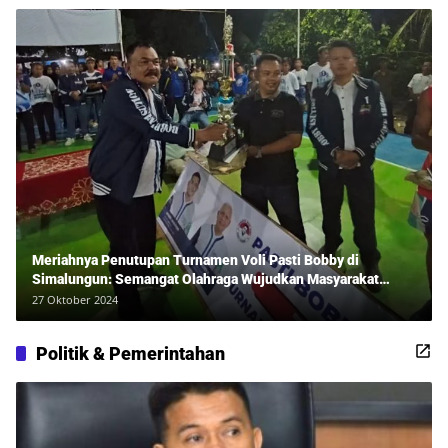
Meriahnya Penutupan Turnamen Voli Pasti Bobby di
Simalungun: Semangat Olahraga Wujudkan Masyarakat
Sehat Bersama Erwan Rozadi dan Ribuan Penonton!
27 Oktober 2024
Politik & Pemerintahan