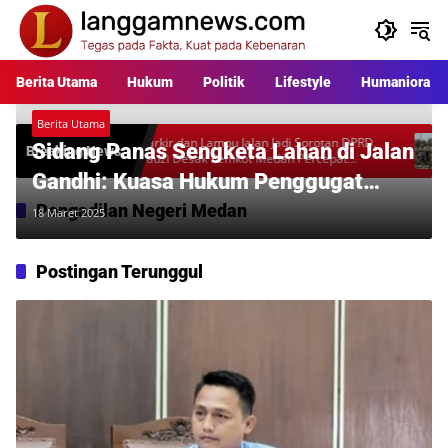
Langsung
ke
konten
Berita Utama
Hukum
Politik
Lifestyle
Humaniora
Berita Utama
ra
Parkir dan Lampu Jalan Jadi Sorotan DPRD,
Warga Pe
Sidang Panas Sengketa Lahan di Jalan
Breaking News
Fauzi Desak Pemkot Medan Percepat
Rp397 Ju
Pembenahan
Desakan 
Gandhi: Kuasa Hukum Penggugat
Tegas, “Kehadiran Tergugat
Pengadilan Negeri Medan
18 Maret 2025
Dinantikan untuk Pembuktian!”
Postingan Terunggul