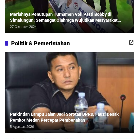
Meriahnya Penutupan Turnamen Voli Pasti Bobby di
Simalungun: Semangat Olahraga Wujudkan Masyarakat
Sehat Bersama Erwan Rozadi dan Ribuan Penonton!
27 Oktober 2024
Politik & Pemerintahan
Parkir dan Lampu Jalan Jadi Sorotan DPRD, Fauzi Desak
Pemkot Medan Percepat Pembenahan
5 Agustus 2026