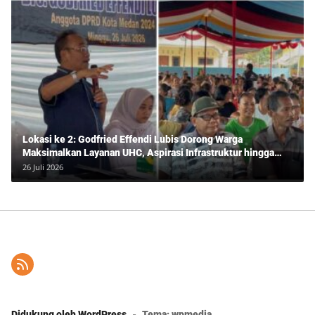
Lokasi ke 2: Godfried Effendi Lubis Dorong Warga
Maksimalkan Layanan UHC, Aspirasi Infrastruktur hingga
Pendidikan Mengemuka dalam Reses Medan Amplas
26 Juli 2026
Didukung oleh WordPress
-
Tema: wpmedia.