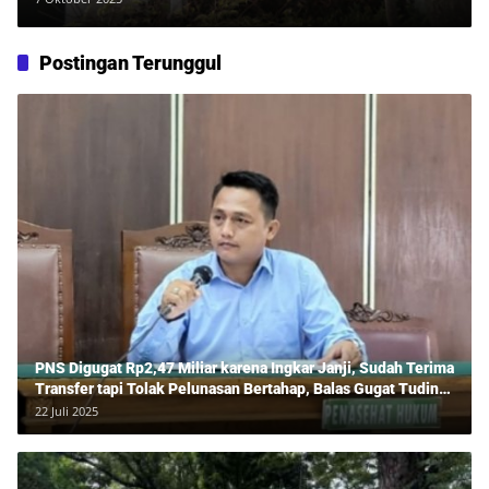
Postingan Terunggul
PNS Digugat Rp2,47 Miliar karena Ingkar Janji, Sudah Terima
Transfer tapi Tolak Pelunasan Bertahap, Balas Gugat Tuding
Lawan Tipu Rp850 Juta
22 Juli 2025