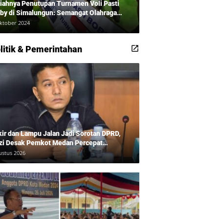
iahnya Penutupan Turnamen Voli Pasti
by di Simalungun: Semangat Olahraga
udkan Masyarakat Sehat Bersama Erwan
ktober 2024
adi dan Ribuan Penonton!
litik & Pemerintahan
kir dan Lampu Jalan Jadi Sorotan DPRD,
zi Desak Pemkot Medan Percepat
benahan
ustus 2026