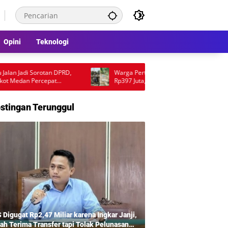
Opini
Teknologi
i Sorotan DPRD,
Warga Pertanyakan Mutu Proyek Jembatan
 Percepat
Rp397 Juta, Penggunaan Pondasi Lama Picu
Desakan Audit Lapangan
stingan Terunggul
 Digugat Rp2,47 Miliar karena Ingkar Janji,
ah Terima Transfer tapi Tolak Pelunasan