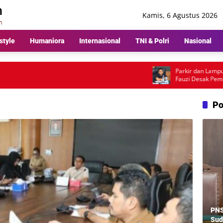
Kamis, 6 Agustus 2026
style
Humaniora
Internasional
TNI & Polri
Nasional
Parkir dan Lampu Jalan Jad
Fauzi Desak Pemkot Medan
Pembenahan
Po
PNS
Sud