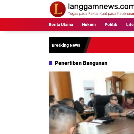
Langsung
ke
konten
Berita Utama
Hukum
Politik
Life
Breaking News
Penertiban Bangunan