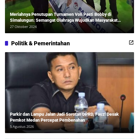
Meriahnya Penutupan Turnamen Voli Pasti Bobby di
Simalungun: Semangat Olahraga Wujudkan Masyarakat
Sehat Bersama Erwan Rozadi dan Ribuan Penonton!
27 Oktober 2024
Politik & Pemerintahan
Parkir dan Lampu Jalan Jadi Sorotan DPRD, Fauzi Desak
Pemkot Medan Percepat Pembenahan
5 Agustus 2026