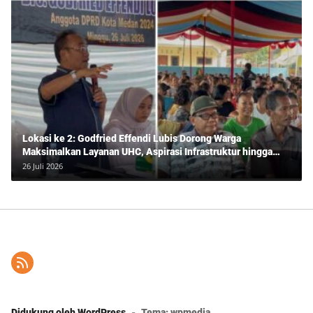
Lokasi ke 2: Godfried Effendi Lubis Dorong Warga
Maksimalkan Layanan UHC, Aspirasi Infrastruktur hingga
Pendidikan Mengemuka dalam Reses Medan Amplas
26 Juli 2026
Didukung oleh WordPress
-
Tema: wpmedia.