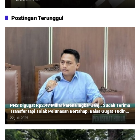
Postingan Terunggul
PNS Digugat Rp2,47 Miliar karena Ingkar Janji, Sudah Terima
Transfer tapi Tolak Pelunasan Bertahap, Balas Gugat Tuding
Lawan Tipu Rp850 Juta
22 Juli 2025