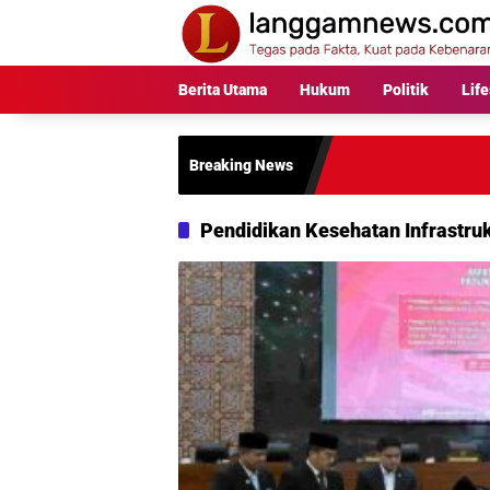
Langsung
ke
konten
Berita Utama
Hukum
Politik
Life
Breaking News
Pendidikan Kesehatan Infrastru