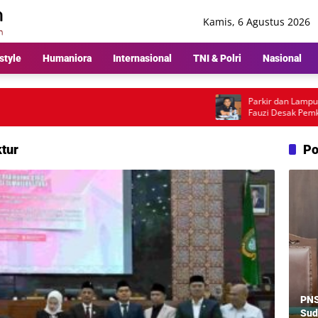
Kamis, 6 Agustus 2026
style
Humaniora
Internasional
TNI & Polri
Nasional
Parkir dan Lampu Jalan Jadi
Fauzi Desak Pemkot Medan 
Pembenahan
ktur
Po
PNS
Sud