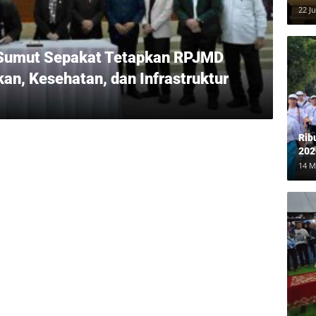
Ber
22 Ju
Rp8
 Sumut Sepakat Tetapkan RPJMD
an, Kesehatan, dan Infrastruktur
Rib
202
Me
14 M