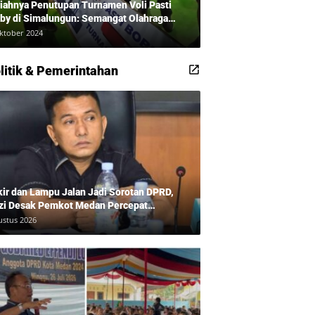
iahnya Penutupan Turnamen Voli Pasti
by di Simalungun: Semangat Olahraga
udkan Masyarakat Sehat Bersama Erwan
ktober 2024
adi dan Ribuan Penonton!
litik & Pemerintahan
kir dan Lampu Jalan Jadi Sorotan DPRD,
zi Desak Pemkot Medan Percepat
benahan
ustus 2026