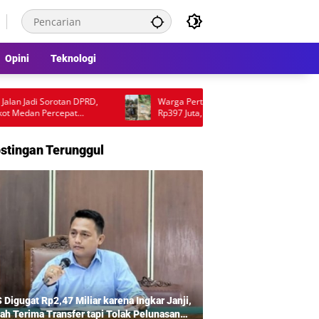
Opini
Teknologi
 Sorotan DPRD,
Warga Pertanyakan Mutu Proyek Jembatan
Percepat
Rp397 Juta, Penggunaan Pondasi Lama Picu
Desakan Audit Lapangan
stingan Terunggul
 Digugat Rp2,47 Miliar karena Ingkar Janji,
ah Terima Transfer tapi Tolak Pelunasan