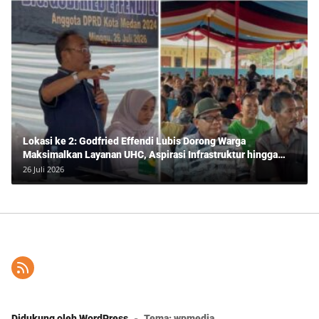
Lokasi ke 2: Godfried Effendi Lubis Dorong Warga
Maksimalkan Layanan UHC, Aspirasi Infrastruktur hingga
Pendidikan Mengemuka dalam Reses Medan Amplas
26 Juli 2026
Didukung oleh WordPress
-
Tema: wpmedia.