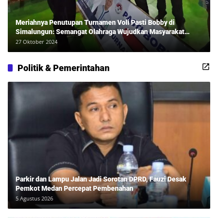
Meriahnya Penutupan Turnamen Voli Pasti Bobby di
Simalungun: Semangat Olahraga Wujudkan Masyarakat
Sehat Bersama Erwan Rozadi dan Ribuan Penonton!
27 Oktober 2024
Politik & Pemerintahan
Parkir dan Lampu Jalan Jadi Sorotan DPRD, Fauzi Desak
Pemkot Medan Percepat Pembenahan
5 Agustus 2026