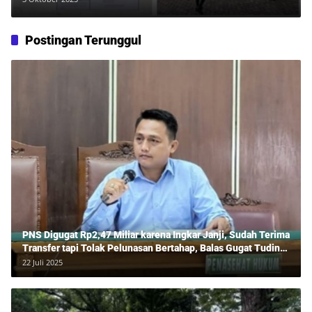
Postingan Terunggul
PNS Digugat Rp2,47 Miliar karena Ingkar Janji, Sudah Terima
Transfer tapi Tolak Pelunasan Bertahap, Balas Gugat Tuding
Lawan Tipu Rp850 Juta
22 Juli 2025