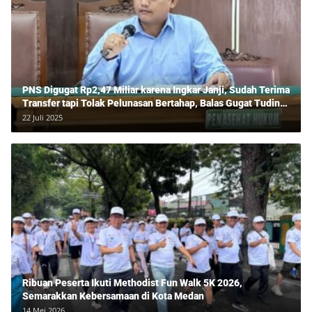
PNS Digugat Rp2,47 Miliar karena Ingkar Janji, Sudah Terima
Transfer tapi Tolak Pelunasan Bertahap, Balas Gugat Tuding
Lawan Tipu Rp850 Juta
22 Juli 2025
Ribuan Peserta Ikuti Methodist Fun Walk 5K 2026,
Semarakkan Kebersamaan di Kota Medan
14 Mei 2026