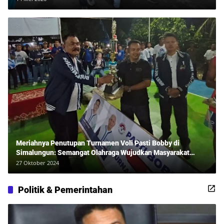
Meriahnya Penutupan Turnamen Voli Pasti Bobby di
Simalungun: Semangat Olahraga Wujudkan Masyarakat
Sehat Bersama Erwan Rozadi dan Ribuan Penonton!
27 Oktober 2024
Politik & Pemerintahan