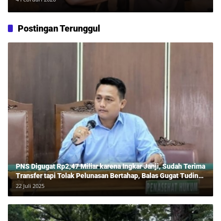
Postingan Terunggul
PNS Digugat Rp2,47 Miliar karena Ingkar Janji, Sudah Terima
Transfer tapi Tolak Pelunasan Bertahap, Balas Gugat Tuding
Lawan Tipu Rp850 Juta
22 Juli 2025