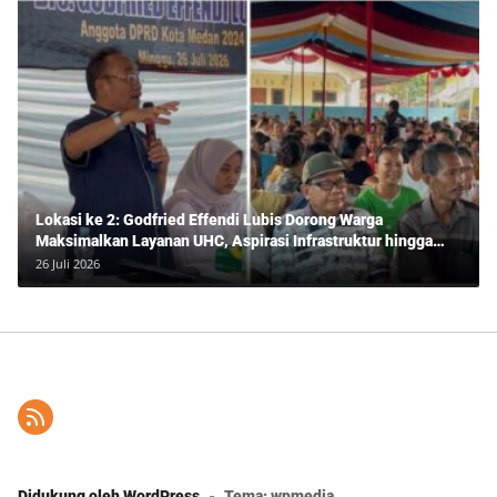
Lokasi ke 2: Godfried Effendi Lubis Dorong Warga
Maksimalkan Layanan UHC, Aspirasi Infrastruktur hingga
Pendidikan Mengemuka dalam Reses Medan Amplas
26 Juli 2026
Didukung oleh WordPress
-
Tema: wpmedia.