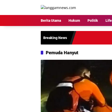
Langsung
ke
konten
Berita Utama
Hukum
Politik
Life
Breaking News
Pemuda Hanyut