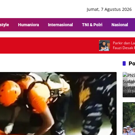
Jumat, 7 Agustus 2026
style
Humaniora
Internasional
TNI & Polri
Nasional
Parkir dan Lampu J
Fauzi Desak Pemk
Pembenahan
Po
PNS
Sud
Ber
22 Ju
Rp8