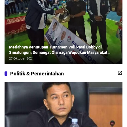
Meriahnya Penutupan Turnamen Voli Pasti Bobby di
Simalungun: Semangat Olahraga Wujudkan Masyarakat
Sehat Bersama Erwan Rozadi dan Ribuan Penonton!
27 Oktober 2024
Politik & Pemerintahan