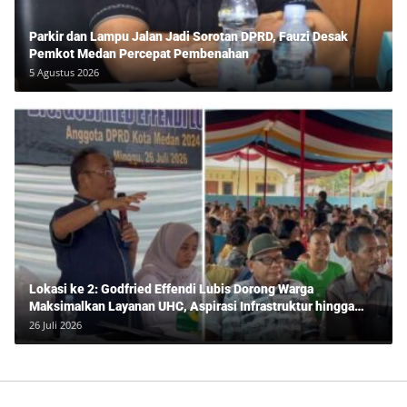
Parkir dan Lampu Jalan Jadi Sorotan DPRD, Fauzi Desak
Pemkot Medan Percepat Pembenahan
5 Agustus 2026
Lokasi ke 2: Godfried Effendi Lubis Dorong Warga
Maksimalkan Layanan UHC, Aspirasi Infrastruktur hingga
Pendidikan Mengemuka dalam Reses Medan Amplas
26 Juli 2026