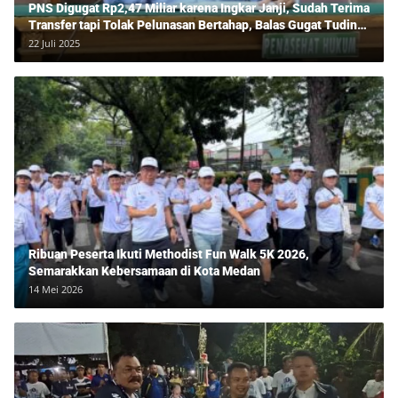
PNS Digugat Rp2,47 Miliar karena Ingkar Janji, Sudah Terima
Transfer tapi Tolak Pelunasan Bertahap, Balas Gugat Tuding
Lawan Tipu Rp850 Juta
22 Juli 2025
Ribuan Peserta Ikuti Methodist Fun Walk 5K 2026,
Semarakkan Kebersamaan di Kota Medan
14 Mei 2026