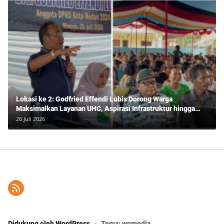
Lokasi ke 2: Godfried Effendi Lubis Dorong Warga
Maksimalkan Layanan UHC, Aspirasi Infrastruktur hingga
Pendidikan Mengemuka dalam Reses Medan Amplas
26 Juli 2026
Didukung oleh WordPress
-
Tema: wpmedia.