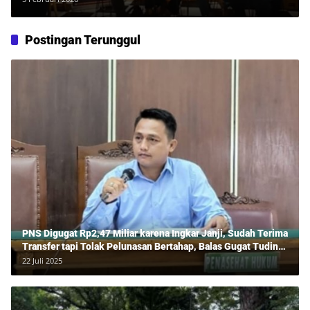
Postingan Terunggul
PNS Digugat Rp2,47 Miliar karena Ingkar Janji, Sudah Terima
Transfer tapi Tolak Pelunasan Bertahap, Balas Gugat Tuding
Lawan Tipu Rp850 Juta
22 Juli 2025