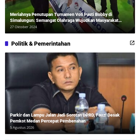
Meriahnya Penutupan Turnamen Voli Pasti Bobby di
Simalungun: Semangat Olahraga Wujudkan Masyarakat
Sehat Bersama Erwan Rozadi dan Ribuan Penonton!
27 Oktober 2024
Politik & Pemerintahan
Parkir dan Lampu Jalan Jadi Sorotan DPRD, Fauzi Desak
Pemkot Medan Percepat Pembenahan
5 Agustus 2026