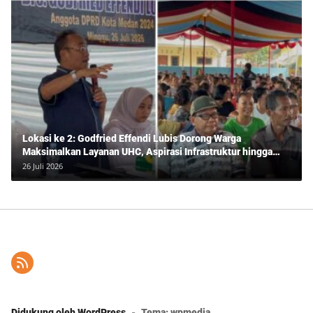
Lokasi ke 2: Godfried Effendi Lubis Dorong Warga
Maksimalkan Layanan UHC, Aspirasi Infrastruktur hingga
Pendidikan Mengemuka dalam Reses Medan Amplas
26 Juli 2026
Didukung oleh WordPress
-
Tema: wpmedia.