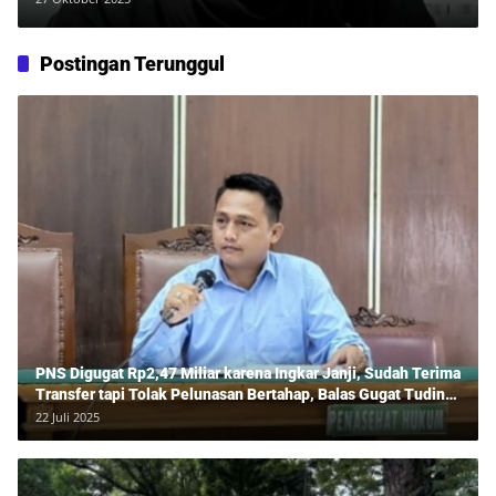
Postingan Terunggul
PNS Digugat Rp2,47 Miliar karena Ingkar Janji, Sudah Terima
Transfer tapi Tolak Pelunasan Bertahap, Balas Gugat Tuding
Lawan Tipu Rp850 Juta
22 Juli 2025