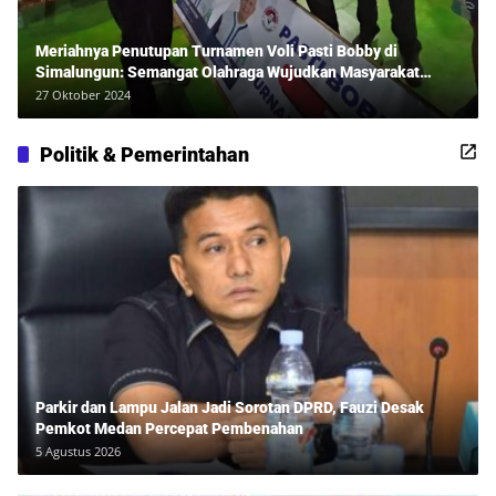
Meriahnya Penutupan Turnamen Voli Pasti Bobby di
Simalungun: Semangat Olahraga Wujudkan Masyarakat
Sehat Bersama Erwan Rozadi dan Ribuan Penonton!
27 Oktober 2024
Politik & Pemerintahan
Parkir dan Lampu Jalan Jadi Sorotan DPRD, Fauzi Desak
Pemkot Medan Percepat Pembenahan
5 Agustus 2026