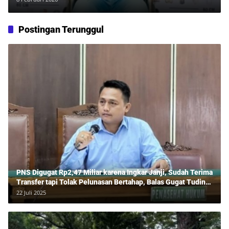
Postingan Terunggul
PNS Digugat Rp2,47 Miliar karena Ingkar Janji, Sudah Terima
Transfer tapi Tolak Pelunasan Bertahap, Balas Gugat Tuding
Lawan Tipu Rp850 Juta
22 Juli 2025