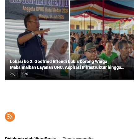
Lokasi ke 2: Godfried Effendi Lubis Dorong Warga
Maksimalkan Layanan UHC, Aspirasi Infrastruktur hingga
Pendidikan Mengemuka dalam Reses Medan Amplas
26 Juli 2026
Didukung oleh WordPress
-
Tema: wpmedia.