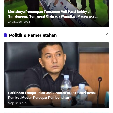
Meriahnya Penutupan Turnamen Voli Pasti Bobby di
Simalungun: Semangat Olahraga Wujudkan Masyarakat
Sehat Bersama Erwan Rozadi dan Ribuan Penonton!
27 Oktober 2024
Politik & Pemerintahan
Parkir dan Lampu Jalan Jadi Sorotan DPRD, Fauzi Desak
Pemkot Medan Percepat Pembenahan
5 Agustus 2026