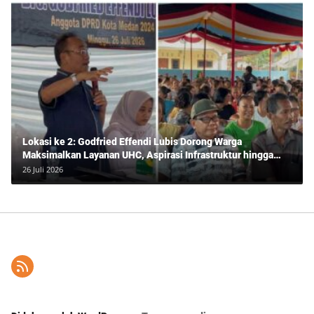
Lokasi ke 2: Godfried Effendi Lubis Dorong Warga
Maksimalkan Layanan UHC, Aspirasi Infrastruktur hingga
Pendidikan Mengemuka dalam Reses Medan Amplas
26 Juli 2026