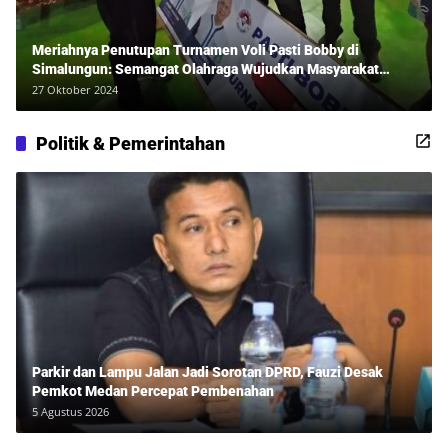
Meriahnya Penutupan Turnamen Voli Pasti Bobby di
Simalungun: Semangat Olahraga Wujudkan Masyarakat
Sehat Bersama Erwan Rozadi dan Ribuan Penonton!
27 Oktober 2024
Politik & Pemerintahan
Parkir dan Lampu Jalan Jadi Sorotan DPRD, Fauzi Desak
Pemkot Medan Percepat Pembenahan
5 Agustus 2026