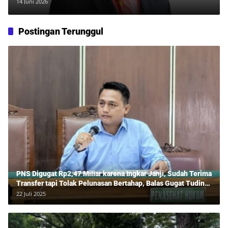
Sumut Jaga Daya Beli Warga
14 Juni 2026
Postingan Terunggul
PNS Digugat Rp2,47 Miliar karena Ingkar Janji, Sudah Terima
Transfer tapi Tolak Pelunasan Bertahap, Balas Gugat Tuding
Lawan Tipu Rp850 Juta
22 Juli 2025