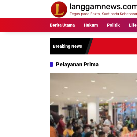
Langsung
ke
konten
Berita Utama
Hukum
Politik
Life
Breaking News
Pelayanan Prima