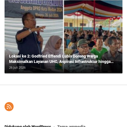
Lokasi ke 2: Godfried Effendi Lubis Dorong Warga
Maksimalkan Layanan UHC, Aspirasi Infrastruktur hingga
Pendidikan Mengemuka dalam Reses Medan Amplas
26 Juli 2026
Didukung oleh WordPress
-
Tema: wpmedia.