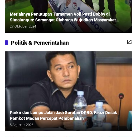
Meriahnya Penutupan Turnamen Voli Pasti Bobby di
Simalungun: Semangat Olahraga Wujudkan Masyarakat
Sehat Bersama Erwan Rozadi dan Ribuan Penonton!
27 Oktober 2024
Politik & Pemerintahan
Parkir dan Lampu Jalan Jadi Sorotan DPRD, Fauzi Desak
Pemkot Medan Percepat Pembenahan
5 Agustus 2026