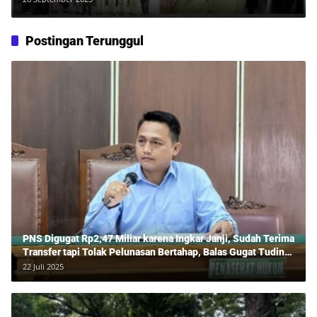
Postingan Terunggul
PNS Digugat Rp2,47 Miliar karena Ingkar Janji, Sudah Terima
Transfer tapi Tolak Pelunasan Bertahap, Balas Gugat Tuding
Lawan Tipu Rp850 Juta
22 Juli 2025