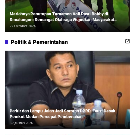
Meriahnya Penutupan Turnamen Voli Pasti Bobby di
Simalungun: Semangat Olahraga Wujudkan Masyarakat
Sehat Bersama Erwan Rozadi dan Ribuan Penonton!
27 Oktober 2024
Politik & Pemerintahan
Parkir dan Lampu Jalan Jadi Sorotan DPRD, Fauzi Desak
Pemkot Medan Percepat Pembenahan
5 Agustus 2026