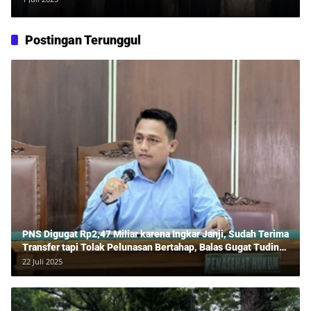
Postingan Terunggul
PNS Digugat Rp2,47 Miliar karena Ingkar Janji, Sudah Terima
Transfer tapi Tolak Pelunasan Bertahap, Balas Gugat Tuding
Lawan Tipu Rp850 Juta
22 Juli 2025