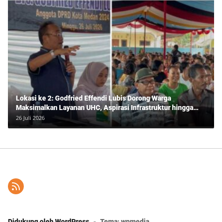
Lokasi ke 2: Godfried Effendi Lubis Dorong Warga
Maksimalkan Layanan UHC, Aspirasi Infrastruktur hingga
Pendidikan Mengemuka dalam Reses Medan Amplas
26 Juli 2026
Didukung oleh WordPress
-
Tema: wpmedia.