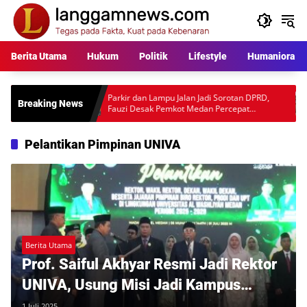
Langsung
ke
konten
Berita Utama
Hukum
Politik
Lifestyle
Humaniora
kara
Parkir dan Lampu Jalan Jadi Sorotan DPRD,
Warga P
Breaking News
l
Fauzi Desak Pemkot Medan Percepat
Rp397 J
Pembenahan
Desakan
Pelantikan Pimpinan UNIVA
Berita Utama
Prof. Saiful Akhyar Resmi Jadi Rektor
UNIVA, Usung Misi Jadi Kampus
“Mumtaz” Dunia
1 Juli 2025