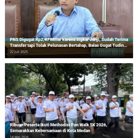
PNS Digugat Rp2,47 Miliar karena Ingkar Janji, Sudah Terima
Transfer tapi Tolak Pelunasan Bertahap, Balas Gugat Tuding
Lawan Tipu Rp850 Juta
22 Juli 2025
Ribuan Peserta Ikuti Methodist Fun Walk 5K 2026,
Semarakkan Kebersamaan di Kota Medan
14 Mei 2026