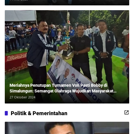
Meriahnya Penutupan Turnamen Voli Pasti Bobby di
Simalungun: Semangat Olahraga Wujudkan Masyarakat
Sehat Bersama Erwan Rozadi dan Ribuan Penonton!
27 Oktober 2024
Politik & Pemerintahan