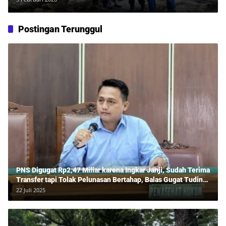
Postingan Terunggul
PNS Digugat Rp2,47 Miliar karena Ingkar Janji, Sudah Terima
Transfer tapi Tolak Pelunasan Bertahap, Balas Gugat Tuding
Lawan Tipu Rp850 Juta
22 Juli 2025