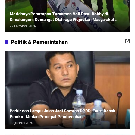
Meriahnya Penutupan Turnamen Voli Pasti Bobby di
Simalungun: Semangat Olahraga Wujudkan Masyarakat
Sehat Bersama Erwan Rozadi dan Ribuan Penonton!
27 Oktober 2024
Politik & Pemerintahan
Parkir dan Lampu Jalan Jadi Sorotan DPRD, Fauzi Desak
Pemkot Medan Percepat Pembenahan
5 Agustus 2026