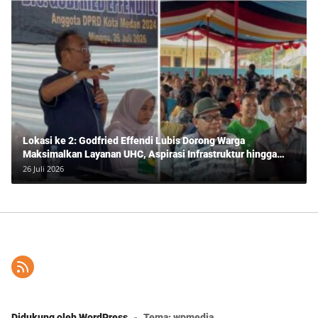
Lokasi ke 2: Godfried Effendi Lubis Dorong Warga
Maksimalkan Layanan UHC, Aspirasi Infrastruktur hingga
Pendidikan Mengemuka dalam Reses Medan Amplas
26 Juli 2026
Didukung oleh WordPress
-
Tema: wpmedia.