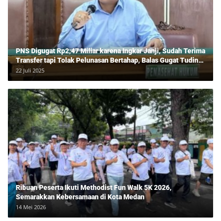
PNS Digugat Rp2,47 Miliar karena Ingkar Janji, Sudah Terima
Transfer tapi Tolak Pelunasan Bertahap, Balas Gugat Tuding
Lawan Tipu Rp850 Juta
22 Juli 2025
Ribuan Peserta Ikuti Methodist Fun Walk 5K 2026,
Semarakkan Kebersamaan di Kota Medan
14 Mei 2026