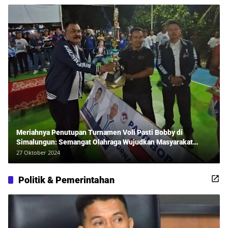
Meriahnya Penutupan Turnamen Voli Pasti Bobby di
Simalungun: Semangat Olahraga Wujudkan Masyarakat
Sehat Bersama Erwan Rozadi dan Ribuan Penonton!
27 Oktober 2024
Politik & Pemerintahan