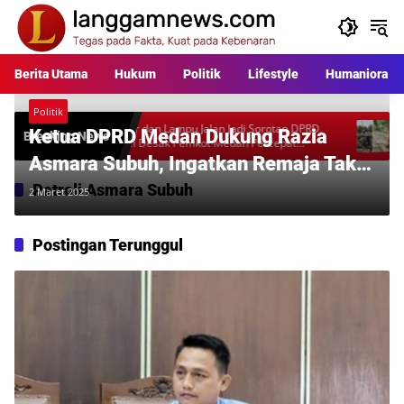
Langsung
ke
konten
Berita Utama
Hukum
Politik
Lifestyle
Humaniora
Politik
Parkir dan Lampu Jalan Jadi Sorotan DPRD,
Warga Perta
Ketua DPRD Medan Dukung Razia
Breaking News
Fauzi Desak Pemkot Medan Percepat
Rp397 Juta,
Pembenahan
Desakan Aud
Asmara Subuh, Ingatkan Remaja Tak
Ugal-ugalan
Patroli Asmara Subuh
2 Maret 2025
Postingan Terunggul