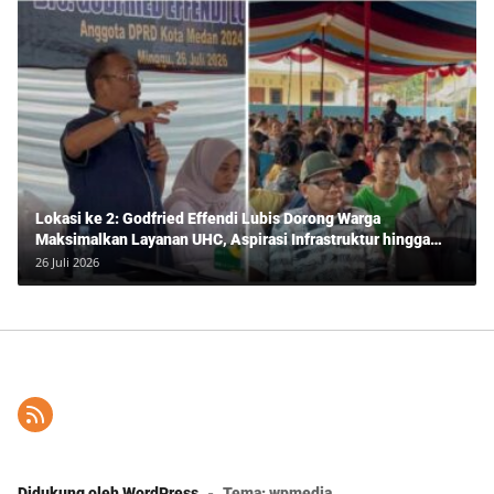
Lokasi ke 2: Godfried Effendi Lubis Dorong Warga
Maksimalkan Layanan UHC, Aspirasi Infrastruktur hingga
Pendidikan Mengemuka dalam Reses Medan Amplas
26 Juli 2026
Didukung oleh WordPress
-
Tema: wpmedia.