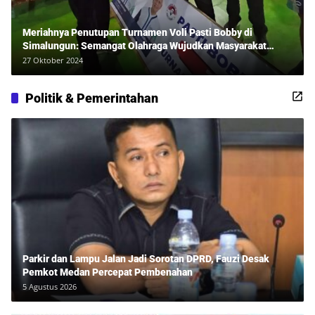
Meriahnya Penutupan Turnamen Voli Pasti Bobby di
Simalungun: Semangat Olahraga Wujudkan Masyarakat
Sehat Bersama Erwan Rozadi dan Ribuan Penonton!
27 Oktober 2024
Politik & Pemerintahan
Parkir dan Lampu Jalan Jadi Sorotan DPRD, Fauzi Desak
Pemkot Medan Percepat Pembenahan
5 Agustus 2026