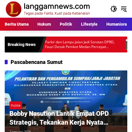
Langsung
ke
konten
Berita Utama
Hukum
Politik
Lifestyle
Humaniora
ara
Parkir dan Lampu Jalan Jadi Sorotan DPRD,
Warga P
Breaking News
l
Fauzi Desak Pemkot Medan Percepat
Rp397 Ju
Pembenahan
Desakan
Pascabencana Sumut
Politik
Bobby Nasution Lantik Empat OPD
Strategis, Tekankan Kerja Nyata
Pascabencana
2 Januari 2026