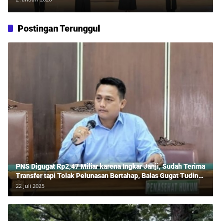
Postingan Terunggul
PNS Digugat Rp2,47 Miliar karena Ingkar Janji, Sudah Terima
Transfer tapi Tolak Pelunasan Bertahap, Balas Gugat Tuding
Lawan Tipu Rp850 Juta
22 Juli 2025