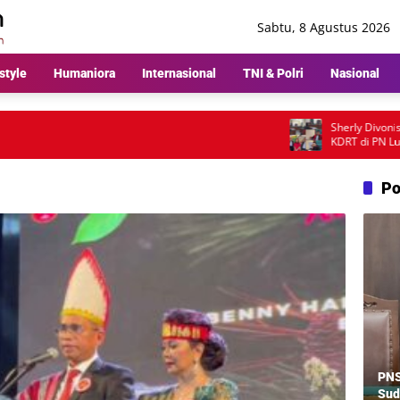
Sabtu, 8 Agustus 2026
style
Humaniora
Internasional
TNI & Polri
Nasional
Sherly Divonis 21 Har
KDRT di PN Lubuk Pak
hingga Rencana Bandi
Po
PNS
Sud