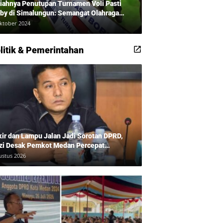
iahnya Penutupan Turnamen Voli Pasti
by di Simalungun: Semangat Olahraga
udkan Masyarakat Sehat Bersama Erwan
ktober 2024
adi dan Ribuan Penonton!
litik & Pemerintahan
kir dan Lampu Jalan Jadi Sorotan DPRD,
zi Desak Pemkot Medan Percepat
benahan
ustus 2026