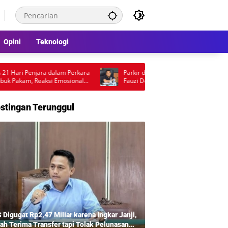
Opini
Teknologi
i Penjara dalam Perkara
Parkir dan Lampu Jalan Jadi Sorotan DPRD,
am, Reaksi Emosional
Fauzi Desak Pemkot Medan Percepat
ng Jadi Sorotan
Pembenahan
stingan Terunggul
 Digugat Rp2,47 Miliar karena Ingkar Janji,
ah Terima Transfer tapi Tolak Pelunasan