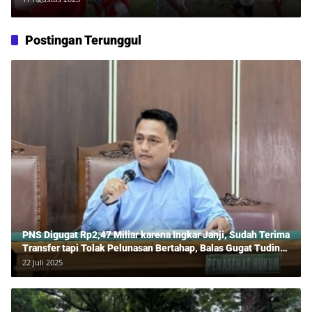
Postingan Terunggul
PNS Digugat Rp2,47 Miliar karena Ingkar Janji, Sudah Terima
Transfer tapi Tolak Pelunasan Bertahap, Balas Gugat Tuding
Lawan Tipu Rp850 Juta
22 Juli 2025