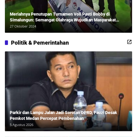
Meriahnya Penutupan Turnamen Voli Pasti Bobby di
Simalungun: Semangat Olahraga Wujudkan Masyarakat
Sehat Bersama Erwan Rozadi dan Ribuan Penonton!
27 Oktober 2024
Politik & Pemerintahan
Parkir dan Lampu Jalan Jadi Sorotan DPRD, Fauzi Desak
Pemkot Medan Percepat Pembenahan
5 Agustus 2026