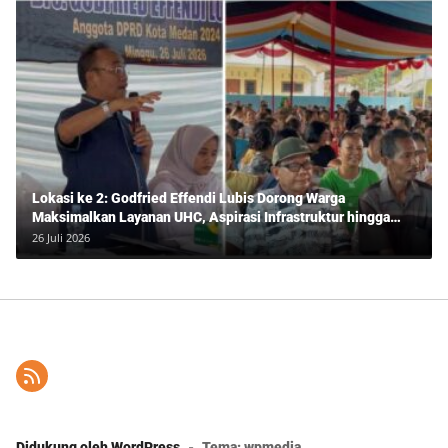
Lokasi ke 2: Godfried Effendi Lubis Dorong Warga
Maksimalkan Layanan UHC, Aspirasi Infrastruktur hingga
Pendidikan Mengemuka dalam Reses Medan Amplas
26 Juli 2026
Didukung oleh WordPress
-
Tema: wpmedia.