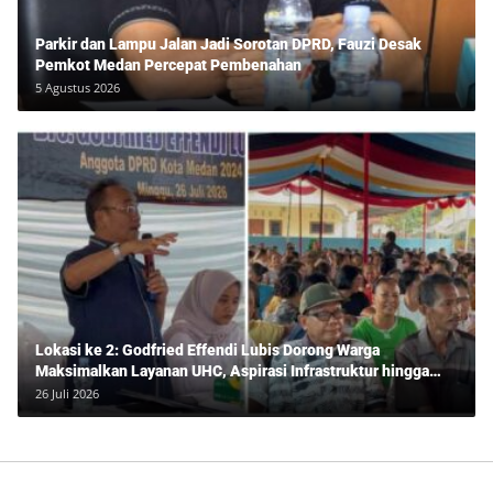
Parkir dan Lampu Jalan Jadi Sorotan DPRD, Fauzi Desak
Pemkot Medan Percepat Pembenahan
5 Agustus 2026
Lokasi ke 2: Godfried Effendi Lubis Dorong Warga
Maksimalkan Layanan UHC, Aspirasi Infrastruktur hingga
Pendidikan Mengemuka dalam Reses Medan Amplas
26 Juli 2026