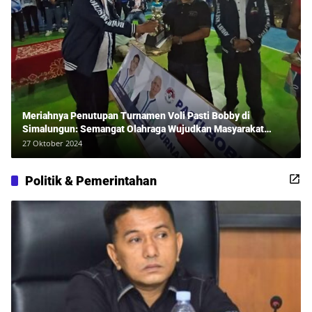
Meriahnya Penutupan Turnamen Voli Pasti Bobby di
Simalungun: Semangat Olahraga Wujudkan Masyarakat
Sehat Bersama Erwan Rozadi dan Ribuan Penonton!
27 Oktober 2024
Politik & Pemerintahan