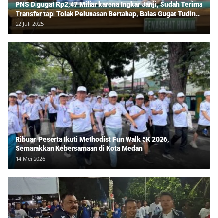
PNS Digugat Rp2,47 Miliar karena Ingkar Janji, Sudah Terima
Transfer tapi Tolak Pelunasan Bertahap, Balas Gugat Tuding
Lawan Tipu Rp850 Juta
22 Juli 2025
Ribuan Peserta Ikuti Methodist Fun Walk 5K 2026,
Semarakkan Kebersamaan di Kota Medan
14 Mei 2026