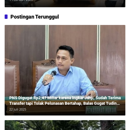
Postingan Terunggul
PNS Digugat Rp2,47 Miliar karena Ingkar Janji, Sudah Terima
Transfer tapi Tolak Pelunasan Bertahap, Balas Gugat Tuding
Lawan Tipu Rp850 Juta
22 Juli 2025