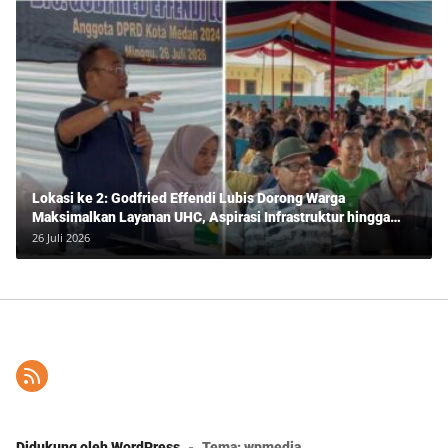
Lokasi ke 2: Godfried Effendi Lubis Dorong Warga
Maksimalkan Layanan UHC, Aspirasi Infrastruktur hingga
Pendidikan Mengemuka dalam Reses Medan Amplas
26 Juli 2026
Didukung oleh WordPress
-
Tema: wpmedia.