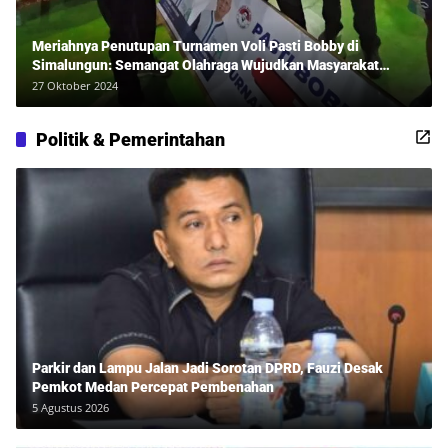
Meriahnya Penutupan Turnamen Voli Pasti Bobby di
Simalungun: Semangat Olahraga Wujudkan Masyarakat
Sehat Bersama Erwan Rozadi dan Ribuan Penonton!
27 Oktober 2024
Politik & Pemerintahan
Parkir dan Lampu Jalan Jadi Sorotan DPRD, Fauzi Desak
Pemkot Medan Percepat Pembenahan
5 Agustus 2026