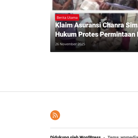
Berita Utama
Klaim Asuransi Chanra Sim
Hukum Protes Permintaan
padahal Premi tidak perna
26 November 2025
Didukung oleh WordPress
-
Tema: wpmedia