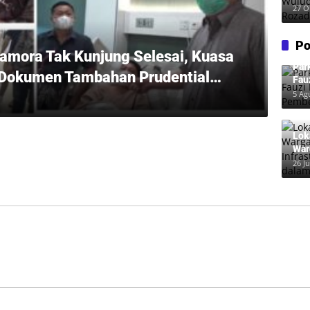
Wuj
27 O
Roz
Po
amora Tak Kunjung Selesai, Kuasa
Par
 Dokumen Tambahan Prudential
Fau
Pem
5 Ag
h Nunggak
Lok
War
Inf
26 Ju
dal
.