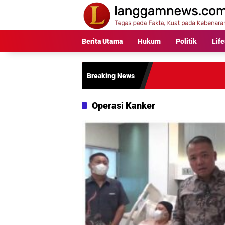
Langsung
ke
konten
Berita Utama
Hukum
Politik
Life
Breaking News
Operasi Kanker