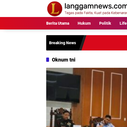
Langsung
ke
konten
Berita Utama
Hukum
Politik
Life
Breaking News
Oknum tni