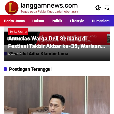
Langsung
ke
konten
Berita Utama
Hukum
Politik
Lifestyle
Humaniora
Berita Utama
kara
Parkir dan Lampu Jalan Jadi Sorotan DPRD,
Warga P
Antusias Warga Deli Serdang di
Breaking News
l
Fauzi Desak Pemkot Medan Percepat
Rp397 J
Pembenahan
Desakan
Festival Takbir Akbar ke-35, Warisan
Wagirin Arman Terus Berkobar
Obor Idul Adha Klambir Lima
6 Juni 2025
Postingan Terunggul