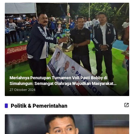
Meriahnya Penutupan Turnamen Voli Pasti Bobby di
Simalungun: Semangat Olahraga Wujudkan Masyarakat
Sehat Bersama Erwan Rozadi dan Ribuan Penonton!
27 Oktober 2024
Politik & Pemerintahan