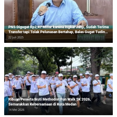
PNS Digugat Rp2,47 Miliar karena Ingkar Janji, Sudah Terima
Transfer tapi Tolak Pelunasan Bertahap, Balas Gugat Tuding
Lawan Tipu Rp850 Juta
22 Juli 2025
Ribuan Peserta Ikuti Methodist Fun Walk 5K 2026,
Semarakkan Kebersamaan di Kota Medan
14 Mei 2026