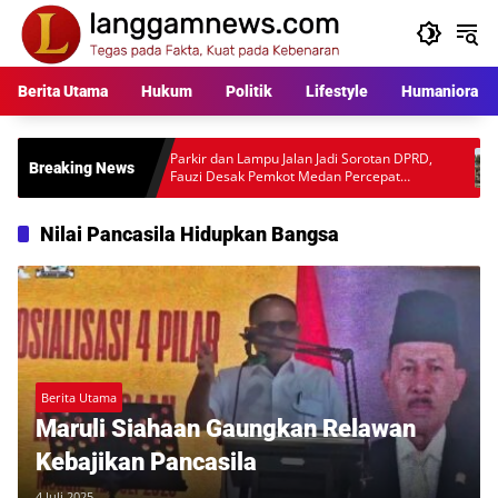
Langsung
ke
konten
Berita Utama
Hukum
Politik
Lifestyle
Humaniora
ara
Parkir dan Lampu Jalan Jadi Sorotan DPRD,
Warga P
Breaking News
l
Fauzi Desak Pemkot Medan Percepat
Rp397 Ju
Pembenahan
Desakan
Nilai Pancasila Hidupkan Bangsa
Berita Utama
Maruli Siahaan Gaungkan Relawan
Kebajikan Pancasila
4 Juli 2025