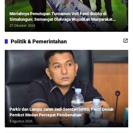
Meriahnya Penutupan Turnamen Voli Pasti Bobby di
Simalungun: Semangat Olahraga Wujudkan Masyarakat
Sehat Bersama Erwan Rozadi dan Ribuan Penonton!
27 Oktober 2024
Politik & Pemerintahan
Parkir dan Lampu Jalan Jadi Sorotan DPRD, Fauzi Desak
Pemkot Medan Percepat Pembenahan
5 Agustus 2026