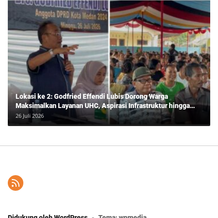
Lokasi ke 2: Godfried Effendi Lubis Dorong Warga
Maksimalkan Layanan UHC, Aspirasi Infrastruktur hingga
Pendidikan Mengemuka dalam Reses Medan Amplas
26 Juli 2026
Didukung oleh WordPress
-
Tema: wpmedia.