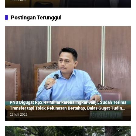
Postingan Terunggul
PNS Digugat Rp2,47 Miliar karena Ingkar Janji, Sudah Terima
Transfer tapi Tolak Pelunasan Bertahap, Balas Gugat Tuding
Lawan Tipu Rp850 Juta
22 Juli 2025