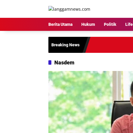
Langsung
ke
konten
Berita Utama
Hukum
Politik
Life
Breaking News
Nasdem