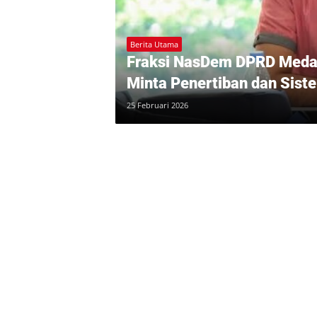
Berita Utama
Fraksi NasDem DPRD Medan
Minta Penertiban dan Sist
25 Februari 2026