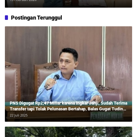
Gram Diamankan
Postingan Terunggul
PNS Digugat Rp2,47 Miliar karena Ingkar Janji, Sudah Terima
Transfer tapi Tolak Pelunasan Bertahap, Balas Gugat Tuding
Lawan Tipu Rp850 Juta
22 Juli 2025