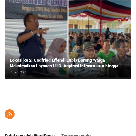
Lokasi ke 2: Godfried Effendi Lubis Dorong Warga
Maksimalkan Layanan UHC, Aspirasi Infrastruktur hingga
Pendidikan Mengemuka dalam Reses Medan Amplas
26 Juli 2026
Didukung oleh WordPress
-
Tema: wpmedia.