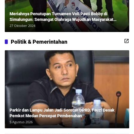
Meriahnya Penutupan Turnamen Voli Pasti Bobby di
Simalungun: Semangat Olahraga Wujudkan Masyarakat
Sehat Bersama Erwan Rozadi dan Ribuan Penonton!
27 Oktober 2024
Politik & Pemerintahan
Parkir dan Lampu Jalan Jadi Sorotan DPRD, Fauzi Desak
Pemkot Medan Percepat Pembenahan
5 Agustus 2026