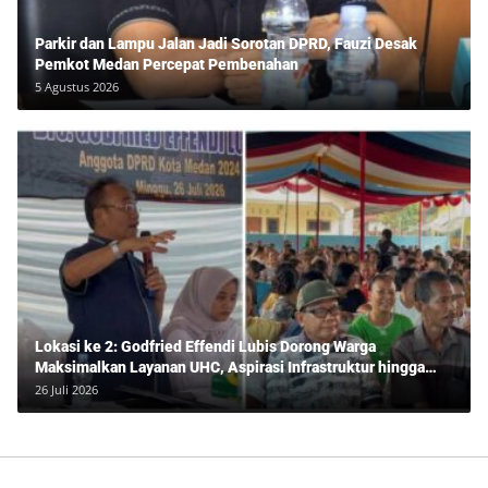
Parkir dan Lampu Jalan Jadi Sorotan DPRD, Fauzi Desak
Pemkot Medan Percepat Pembenahan
5 Agustus 2026
Lokasi ke 2: Godfried Effendi Lubis Dorong Warga
Maksimalkan Layanan UHC, Aspirasi Infrastruktur hingga
Pendidikan Mengemuka dalam Reses Medan Amplas
26 Juli 2026