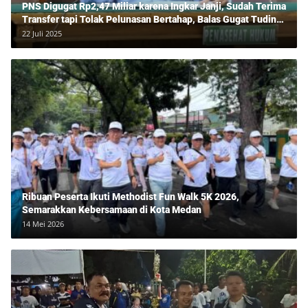
PNS Digugat Rp2,47 Miliar karena Ingkar Janji, Sudah Terima
Transfer tapi Tolak Pelunasan Bertahap, Balas Gugat Tuding
Lawan Tipu Rp850 Juta
22 Juli 2025
Ribuan Peserta Ikuti Methodist Fun Walk 5K 2026,
Semarakkan Kebersamaan di Kota Medan
14 Mei 2026