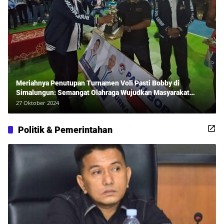
Meriahnya Penutupan Turnamen Voli Pasti Bobby di
Simalungun: Semangat Olahraga Wujudkan Masyarakat
Sehat Bersama Erwan Rozadi dan Ribuan Penonton!
27 Oktober 2024
Politik & Pemerintahan