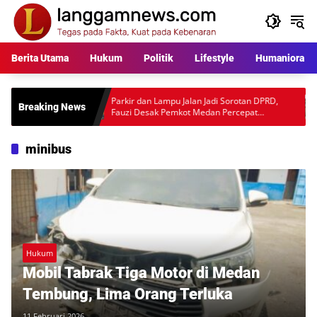
Langsung
ke
konten
Berita Utama
Hukum
Politik
Lifestyle
Humaniora
kara
Parkir dan Lampu Jalan Jadi Sorotan DPRD,
Warga P
Breaking News
l
Fauzi Desak Pemkot Medan Percepat
Rp397 J
Pembenahan
Desakan
minibus
Hukum
Mobil Tabrak Tiga Motor di Medan
Tembung, Lima Orang Terluka
11 Februari 2026