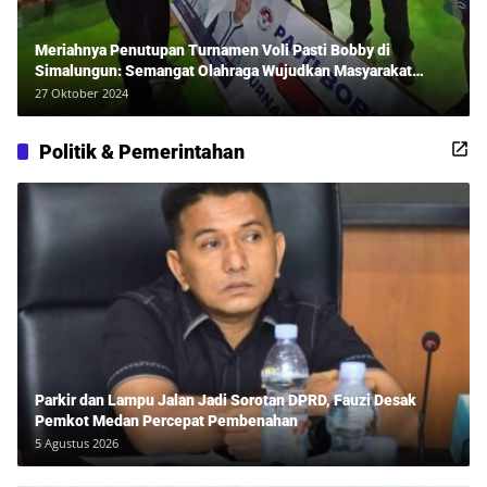
Meriahnya Penutupan Turnamen Voli Pasti Bobby di
Simalungun: Semangat Olahraga Wujudkan Masyarakat
Sehat Bersama Erwan Rozadi dan Ribuan Penonton!
27 Oktober 2024
Politik & Pemerintahan
Parkir dan Lampu Jalan Jadi Sorotan DPRD, Fauzi Desak
Pemkot Medan Percepat Pembenahan
5 Agustus 2026