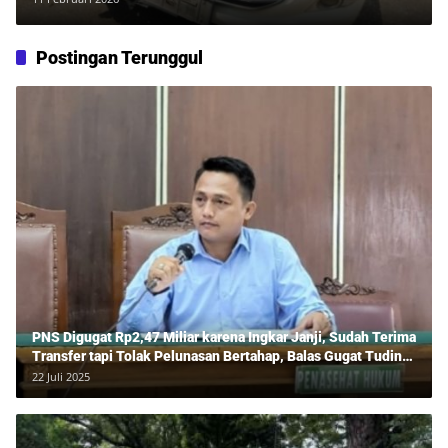
Postingan Terunggul
PNS Digugat Rp2,47 Miliar karena Ingkar Janji, Sudah Terima
Transfer tapi Tolak Pelunasan Bertahap, Balas Gugat Tuding
Lawan Tipu Rp850 Juta
22 Juli 2025