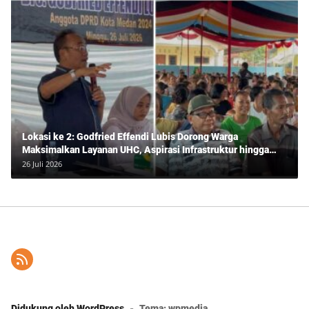
Lokasi ke 2: Godfried Effendi Lubis Dorong Warga
Maksimalkan Layanan UHC, Aspirasi Infrastruktur hingga
Pendidikan Mengemuka dalam Reses Medan Amplas
26 Juli 2026
Didukung oleh WordPress
-
Tema: wpmedia.