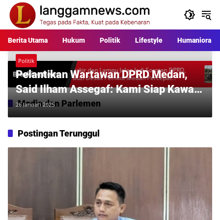
Langsung
ke
konten
Berita Utama
Hukum
Politik
Lifestyle
Humaniora
Politik
ara
Parkir dan Lampu Jalan Jadi Sorotan DPRD,
Warga P
Pelantikan Wartawan DPRD Medan,
Breaking News
l
Fauzi Desak Pemkot Medan Percepat
Rp397 Ju
Pembenahan
Desakan
Said Ilham Assegaf: Kami Siap Kawal
dan Kritisi Kinerja Dewan
Media dan Parlemen
26 Januari 2025
Postingan Terunggul