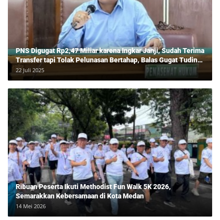
PNS Digugat Rp2,47 Miliar karena Ingkar Janji, Sudah Terima
Transfer tapi Tolak Pelunasan Bertahap, Balas Gugat Tuding
Lawan Tipu Rp850 Juta
22 Juli 2025
Ribuan Peserta Ikuti Methodist Fun Walk 5K 2026,
Semarakkan Kebersamaan di Kota Medan
14 Mei 2026