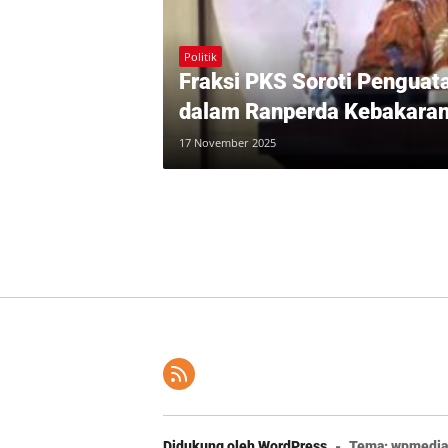
Politik
Fraksi PKS Soroti Pengua
dalam Ranperda Kebakara
17 November 2025
Didukung oleh WordPress
-
Tema: wpmedia