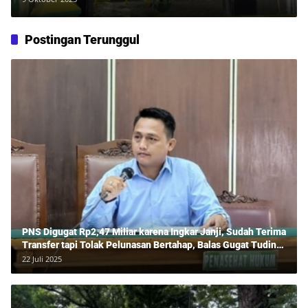
Penyidikan
Postingan Terunggul
PNS Digugat Rp2,47 Miliar karena Ingkar Janji, Sudah Terima
Transfer tapi Tolak Pelunasan Bertahap, Balas Gugat Tuding
Lawan Tipu Rp850 Juta
22 Juli 2025