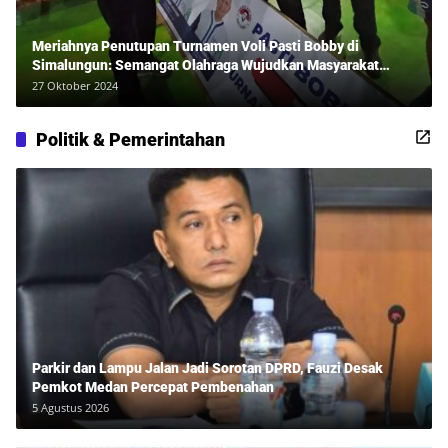
Meriahnya Penutupan Turnamen Voli Pasti Bobby di
Simalungun: Semangat Olahraga Wujudkan Masyarakat
Sehat Bersama Erwan Rozadi dan Ribuan Penonton!
27 Oktober 2024
Politik & Pemerintahan
Parkir dan Lampu Jalan Jadi Sorotan DPRD, Fauzi Desak
Pemkot Medan Percepat Pembenahan
5 Agustus 2026