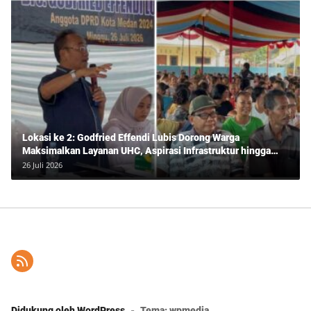
Lokasi ke 2: Godfried Effendi Lubis Dorong Warga
Maksimalkan Layanan UHC, Aspirasi Infrastruktur hingga
Pendidikan Mengemuka dalam Reses Medan Amplas
26 Juli 2026
Didukung oleh WordPress
-
Tema: wpmedia.