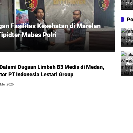
Wuj
27 O
Roz
Po
an Fasilitas Kesehatan di Marelan
Par
ipidter Mabes Polri
Fau
Pem
5 Ag
Lok
War
Dalami Dugaan Limbah B3 Medis di Medan,
Inf
26 Ju
tor PT Indonesia Lestari Group
dal
 Mei 2026