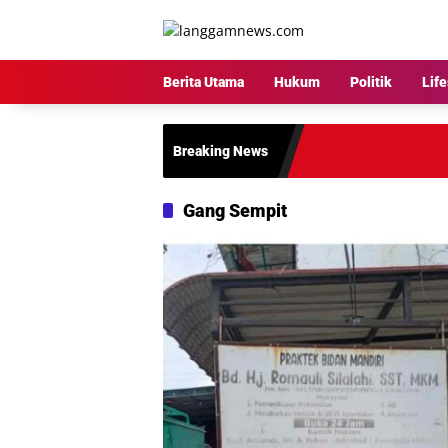
Langsung
ke
konten
Berita Utama
Hukum
Politik
Life
Breaking News
Gang Sempit